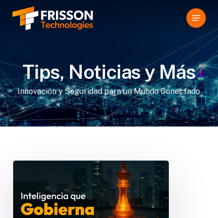
Skip
Menu
to
main
content
Tips,
Noticias
y
Más
Innovación y Seguridad para un Mundo Conectado